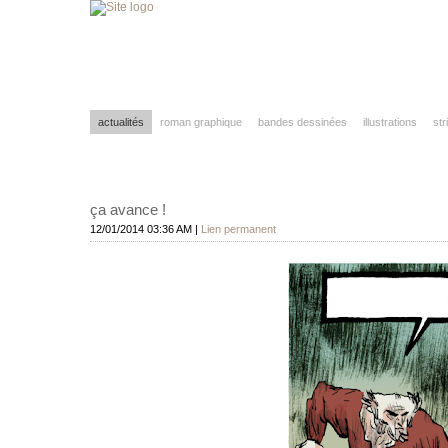
actualités
roman graphique
bandes dessinées
illustrations
str
ça avance !
12/01/2014 03:36 AM
|
Lien permanent