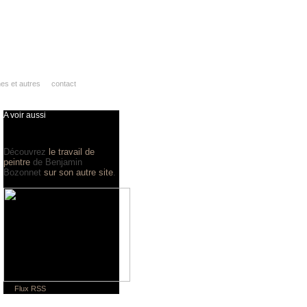
hes et autres
contact
A voir aussi
Découvrez
le travail de
peintre
de Benjamin
Bozonnet
sur son autre site
.
Flux RSS