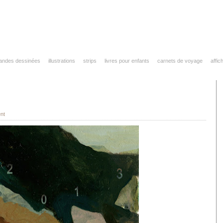
andes dessinées
illustrations
strips
livres pour enfants
carnets de voyage
affic
nt